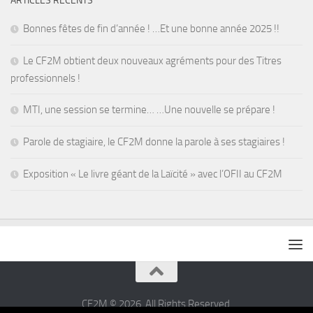
ARTICLES RÉCENTS
Bonnes fêtes de fin d’année ! …Et une bonne année 2025 !!
Le CF2M obtient deux nouveaux agréments pour des Titres
professionnels !
MTI, une session se termine… …Une nouvelle se prépare !
Parole de stagiaire, le CF2M donne la parole à ses stagiaires !
Exposition « Le livre géant de la Laïcité » avec l’OFII au CF2M
CF2M © 2026. All Rights Reserved.