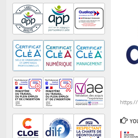
https:/
YOU