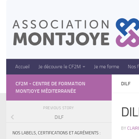
Skip to content
Accueil
Je découvre le CF2M
Je me forme
Nos 
CF2M - CENTRE DE FORMATION
DILF
MONTJOYE MÉDITERRANÉE
DIL
PREVIOUS STORY
DILF
BY
CLAIR
NOS LABELS, CERTIFICATIONS ET AGRÉMENTS :