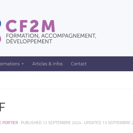
formations
Articles & Infos
Contact
F
E PORTIER
· PUBLISHED
12 SEPTEMBRE 2024
· UPDATED
13 SEPTEMBRE 