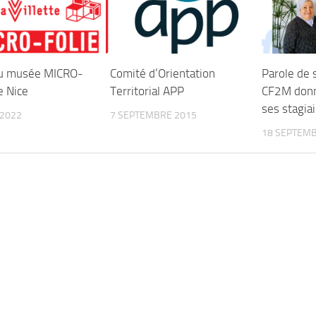
du musée MICRO-
Comité d’Orientation
Parole de s
e Nice
Territorial APP
CF2M donne
ses stagiai
 2022
7 SEPTEMBRE 2015
18 SEPTEMB